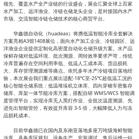
领先、覆盖水产全产业链的行业盛会，展会汇聚全球上百家
水产加工、远洋渔业、冷链仓储龙头企业，是对接国内水产
市场、交流智能冷链仓储技术的核心商贸平台。
华鑫德自动化（huadeax）将携低温智能冷库全套解决
方案亮相
A3馆1408展位
，面向水产加工企业、冷链园区、远
洋渔业企业提供定制化高密度自动化仓储升级方案。水产品
保鲜存储对低温环境、批次溯源、周转效率要求严苛，传统
冷库普遍存在空间利用率低、低温人工成本高、货品损耗
大、库存管理溯源难等痛点。依托多年水产冷链项目落地经
验，本次展会我们重点展出适配-18℃至-25℃超低温工况的
核心智能仓储系统：低温堆垛机立体库、四向穿梭车密集存
储库、库架一体节能冷库方案，搭配自研 WMS/WCS 智能调
度管理平台，实现冷库无人黑灯作业、全批次温度溯源、先
进先出智能管控，有效提升库容 3-5 倍，大幅降低人力与冻
品损耗成本。
目前华鑫德已在国内及东南亚落地多座万吨级海鲜智能
冷库，具备库区规划、设备生产、安装调试、售后运维一站