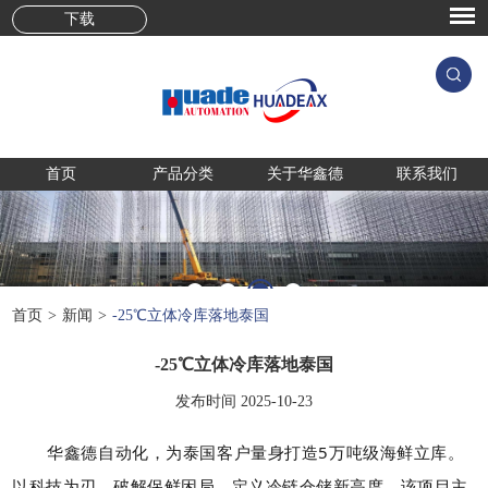
下载
首页
产品分类
关于华鑫德
联系我们
首页
>
新闻
>
-25℃立体冷库落地泰国
-25℃立体冷库落地泰国
发布时间 2025-10-23
华鑫德自动化，为泰国客户量身打造5万吨级海鲜
立库。
以科技为刃，破解保鲜困局，定义冷链仓储新高度。
该项目主