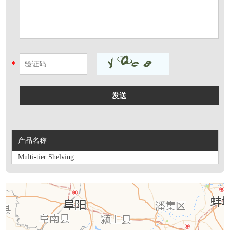
产品名称
Multi-tier Shelving